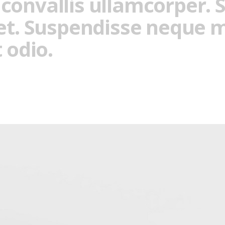
onvallis ullamcorper. S
et. Suspendisse neque ma
 odio.