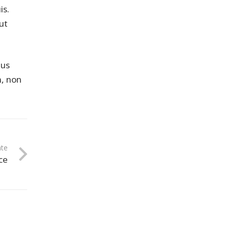
is.
ut
ius
m, non
nte
ce