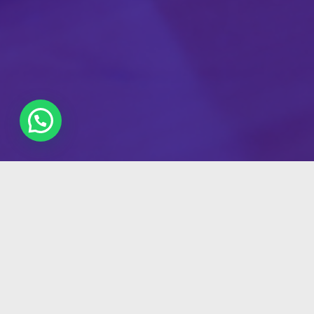
Hola
¿En qué podemos ayudarle?