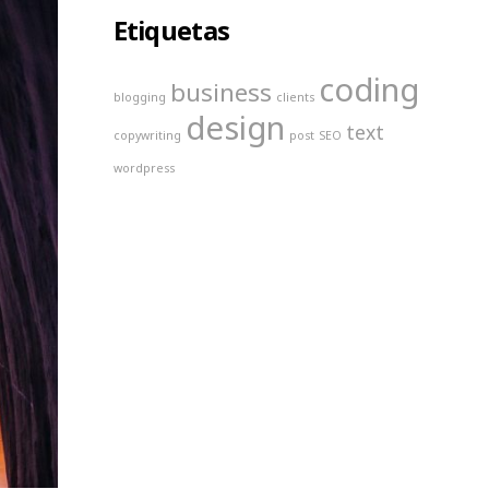
Etiquetas
coding
business
blogging
clients
design
text
copywriting
post
SEO
wordpress