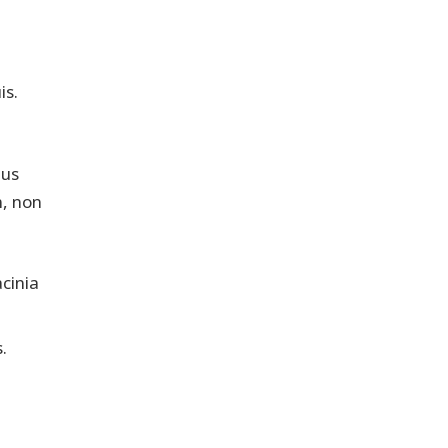
is.
ius
m, non
acinia
.